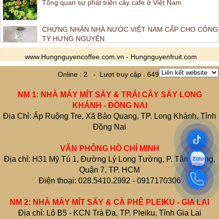
Tổng quan sự phát triển cây cafe ở Việt Nam
CHỨNG NHẬN NHÀ NƯỚC VIỆT NAM CẤP CHO CÔNG
TY HƯNG NGUYÊN
www.Hungnguyencoffee.com.vn - Hungnguyenfruit.com
Online : 2 - Lượt truy cập : 649
NM 1: NHÀ MÁY MÍT SẤY & TRÁI CÂY SẤY LONG
KHÁNH - ĐỒNG NAI
Địa Chỉ: Ấp Ruộng Tre, Xã Bảo Quang, TP. Long Khánh, Tỉnh
Đồng Nai
VĂN PHÒNG HỒ CHÍ MINH
Địa chỉ: H31 Mỹ Tú 1, Đường Lý Long Tường, P. Tân Phong,
Quận 7, TP. HCM
Điện thoại: 028.5410.2992 - 0917170306
NM 2: NHÀ MÁY MÍT SẤY & CÀ PHÊ PLEIKU - GIA LAI
Địa chỉ: Lô B5 - KCN Trà Đa, TP. Pleiku, Tỉnh Gia Lai