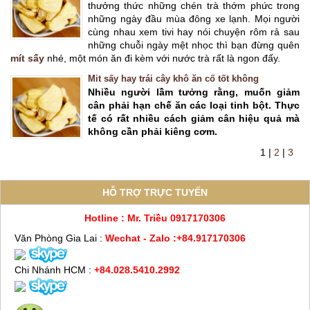
thưởng thức những chén trà thớm phức trong
những ngày đầu mùa đông xe lạnh. Mọi người
cùng nhau xem tivi hay nói chuyện rôm rả sau
những chuỗi ngày mệt nhọc thì bạn đừng quên
mít sấy
nhé, một món ăn đi kèm với nước trà rất là ngon đấy.
Mit sấy hay trái cây khô ăn cố tốt không
Nhiều người lầm tưởng rằng, muốn giảm
cân phải hạn chế ăn các loại tinh bột. Thực
tế có rất nhiều cách giảm cân hiệu quả mà
không cần phải kiêng cơm.
1
|
2
|
3
Mẹo pha cà phê ngon
HỖ TRỢ TRỰC TUYẾN
Các cách thưởng thức cà phê trên thế giới
Hotline : Mr. Triều 0917170306
Văn Phòng Gia Lai :
Wechat - Zalo :+84.917170306
Tổng quan sự phát triển cây cafe ở Việt Nam
Chi Nhánh HCM :
+84.028.5410.2992
CHỨNG NHẬN NHÀ NƯỚC VIỆT NAM CẤP CHO CÔNG
TY HƯNG NGUYÊN